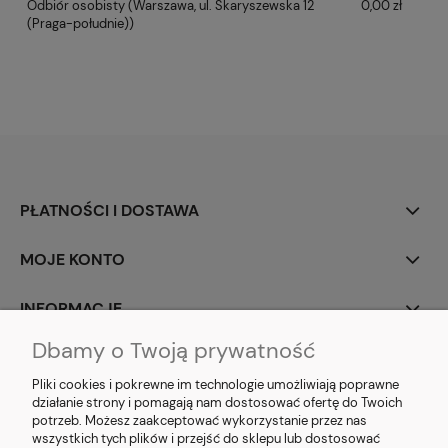
Odbiór osobisty
(Warszawa, ul. Skaryszewska 12
0,00 zł
(Praga-południe))
PŁATNOŚCI I DOSTAWA
MOJE KONTO
INFORMACJE
Dbamy o Twoją prywatność
SOCIAL MEDIA
Pliki cookies i pokrewne im technologie umożliwiają poprawne
działanie strony i pomagają nam dostosować ofertę do Twoich
potrzeb. Możesz zaakceptować wykorzystanie przez nas
wszystkich tych plików i przejść do sklepu lub dostosować