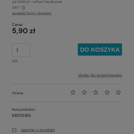
od 14,90 zł
- InPost Paczkomat
24/7
sprawdź formy dostawy
Cena nie zawiera ewentualnych kosztów płatności
Cena:
5,90 zł
DO KOSZYKA
szt.
dodaj do przechowalni
Ocena:
Kod produktu:
KAT05185
zapytaj o produkt