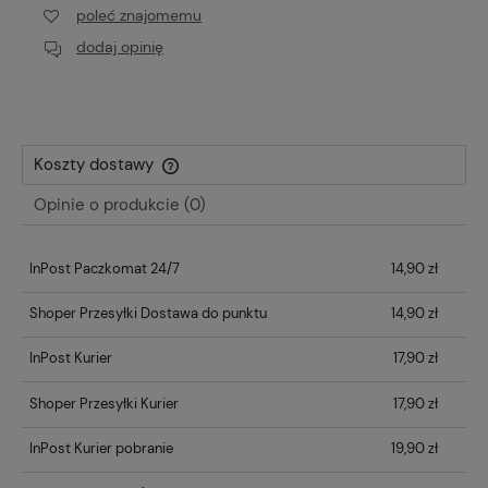
poleć znajomemu
dodaj opinię
Koszty dostawy
Cena nie zawiera ewentualnych kosztów płatności
Opinie o produkcie (0)
InPost Paczkomat 24/7
14,90 zł
Shoper Przesyłki Dostawa do punktu
14,90 zł
InPost Kurier
17,90 zł
Shoper Przesyłki Kurier
17,90 zł
InPost Kurier pobranie
19,90 zł