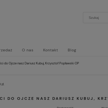
rzedaż
O nas
Kontakt
Blog
i do Ojcze nasz Dariusz Kubuj, Krzysztof Popławski OP
zł.
CI DO OJCZE NASZ DARIUSZ KUBUJ, KR
Dostępność:
Wysy