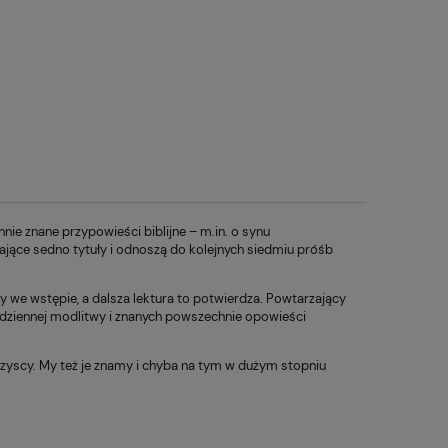
ie znane przypowieści biblijne – m.in. o synu
jące sedno tytuły i odnoszą do kolejnych siedmiu próśb
 we wstępie, a dalsza lektura to potwierdza. Powtarzający
 codziennej modlitwy i znanych powszechnie opowieści
wszyscy. My też je znamy i chyba na tym w dużym stopniu