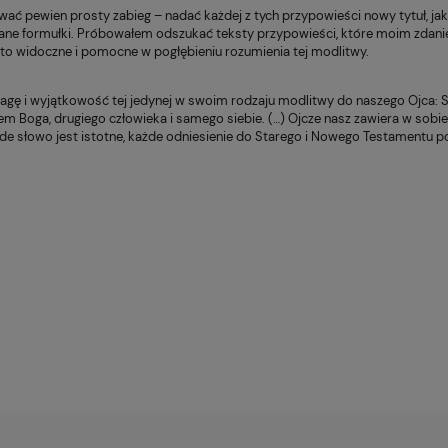
ć pewien prosty zabieg – nadać każdej z tych przypowieści nowy tytuł, jak n
pane formuł­ki. Próbowałem odszukać teksty przypowieści, które moim zdan
 to widoczne i pomocne w pogłębieniu rozumie­nia tej modlitwy.
agę i wyjątkowość tej jedynej w swoim rodzaju modlitwy do naszego Ojca: Sło
 Boga, drugiego człowieka i samego siebie. (…) Ojcze nasz zawiera w sobie rów
de słowo jest istotne, każde odniesienie do Starego i Nowego Testamentu p