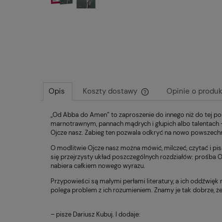
Opis
Koszty dostawy
Opinie o produk
„Od Abba do Amen” to zaproszenie do innego niż do tej por
Cena nie zawiera ewentu
marnotrawnym, pannach mądrych i głupich albo talentach 
płatności
Ojcze nasz. Zabieg ten pozwala odkryć na nowo powszech
O modlitwie Ojcze nasz można mówić, milczeć, czytać i pi
się przejrzysty układ poszczególnych rozdziałów: prośba O
nabiera całkiem nowego wyrazu.
Przypowieści są małymi perłami literatury, a ich oddźwięk
polega problem z ich rozumieniem. Znamy je tak dobrze, że
– pisze Dariusz Kubuj. I dodaje: