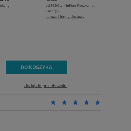
odziny
od 14,90 zł
- InPost Paczkomat
24/7
sprawdź formy dostawy
awiera ewentualnych kosztów
DO KOSZYKA
dodaj do przechowalni