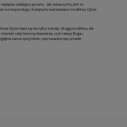
ajlepiej oddający jej sens. Jak zobaczymy, jest to
iem korespondują z kolejnymi wezwaniami modlitwy Ojcze
wa Ojcze nasz są nie tylko szkołą i drogą modlitwy, ale
nież całą historię zbawienia, czyli relacji Boga i
ogłębia nasze spojrzenie i wprowadza nas przede