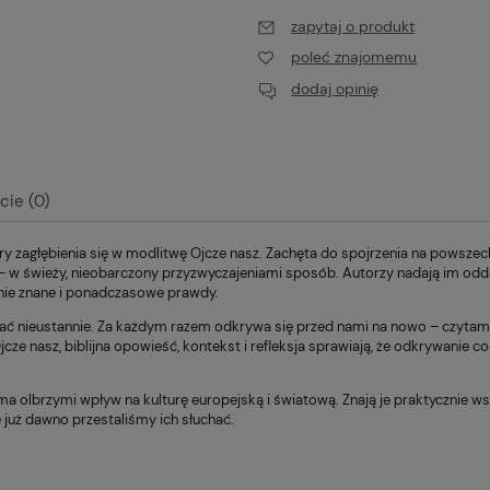
zapytaj o produkt
poleć znajomemu
dodaj opinię
cie (0)
y zagłębienia się w modlitwę Ojcze nasz. Zachęta do spojrzenia na powszechn
alnych kosztów
– w świeży, nieobarczony przyzwyczajeniami sposób. Autorzy nadają im odda
nie znane i ponadczasowe prawdy.
sać nieustannie. Za każdym razem odkrywa się przed nami na nowo – czytamy
jcze nasz, biblijna opowieść, kontekst i refleksja sprawiają, że odkrywanie
 ma olbrzymi wpływ na kulturę europejską i światową. Znają je praktycznie 
 już dawno przestaliśmy ich słuchać.