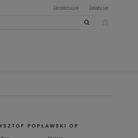
Zarejestruj się
Zaloguj się
ZYSZTOF POPŁAWSKI OP
łka w:
Dostawa: