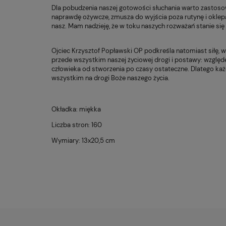
Dla pobudzenia naszej gotowości słuchania warto zastosowa
naprawdę ożywcze, zmusza do wyjścia poza rutynę i okle
nasz. Mam nadzieję, że w toku naszych rozważań stanie się
Ojciec Krzysztof Popławski OP podkreśla natomiast siłę, w
przede wszystkim naszej życiowej drogi i postawy: względem
człowieka od stworzenia po czasy ostateczne. Dlatego każ
wszystkim na drogi Boże naszego życia.
Okładka: miękka
Liczba stron: 160
Wymiary: 13x20,5 cm