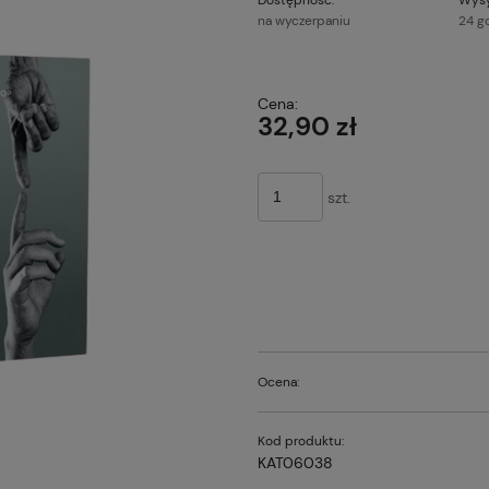
na wyczerpaniu
24 g
Cena nie z
Cena:
płatności
32,90 zł
szt.
Ocena:
Kod produktu:
KAT06038