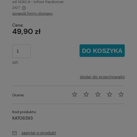
od 14,90 zł
- InPost Paczkomat
24/7
sprawdź formy dostawy
Cena nie zawiera ewentualnych kosztów płatności
Cena:
49,90 zł
DO KOSZYKA
szt.
dodaj do przechowalni
Ocena:
Kod produktu:
KAT06393
zapytaj o produkt