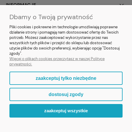
INFORMACJE
Dbamy o Twoją prywatność
SOCIAL MEDIA
Pliki cookies i pokrewne im technologie umożliwiają poprawne
działanie strony i pomagają nam dostosować ofertę do Twoich
potrzeb. Możesz zaakceptować wykorzystanie przez nas
wszystkich tych plików i przejść do sklepu lub dostosować
użycie plików do swoich preferencji, wybierając opcję "Dostosuj
E-prezent.org
|
sprzedaz@e-prezent.org.pl
| Tel.:
511546060
| NIP:
zgody".
1133029322 | REGON: 388212193 | Skaryszewska 12, 03-802 Warszawa
Więcej o plikach cookies przeczytasz w naszej Polityce
© 2021 Księgarnia PREZENT
prywatności.
zaakceptuj tylko niezbędne
pokaż pełną wersję strony
dostosuj zgody
Sklep internetowy Shoper.pl
zaakceptuj wszystkie