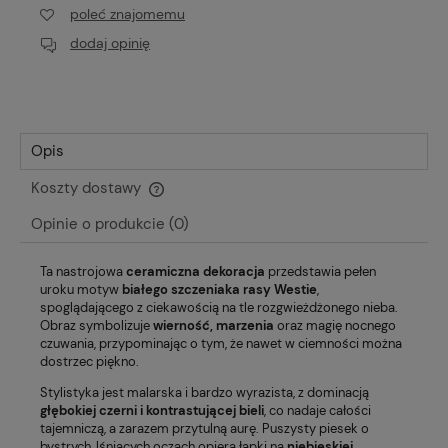
poleć znajomemu
dodaj opinię
Opis
Koszty dostawy
Cena nie zawiera ewentualnych kosztów płatności
Opinie o produkcie (0)
Ta nastrojowa
ceramiczna dekoracja
przedstawia pełen
uroku motyw
białego szczeniaka rasy Westie
,
spoglądającego z ciekawością na tle rozgwieżdżonego nieba.
Obraz symbolizuje
wierność, marzenia
oraz magię nocnego
czuwania, przypominając o tym, że nawet w ciemności można
dostrzec piękno.
Stylistyka jest malarska i bardzo wyrazista, z dominacją
głębokiej czerni i kontrastującej bieli
, co nadaje całości
tajemniczą, a zarazem przytulną aurę. Puszysty piesek o
bystrych, lśniących oczach opiera łapki na
niebieskiej