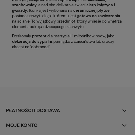
szachownicy
, a nad nim delikatnie świeci
sierp księżyca i
gwiazdy
. Ikonka jest wykonana na
ceramicznej płytce
i
posiada uchwyt, dzięki któremu jest
gotowa do zawieszenia
na ścianie. To wyjątkowy przedmiot, który wniesie do wnętrza
element spokoju i dziecięcego zachwytu.
Doskonały
prezent
dla marzycieli i miłośników psów, jako
dekoracja do sypialni
, pamiątka z dzieciństwa lub uroczy
akcent na "dobranoc".
PŁATNOŚCI I DOSTAWA
MOJE KONTO