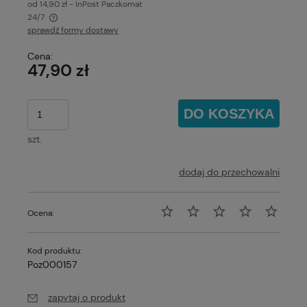
od 14,90 zł
- InPost Paczkomat
24/7
sprawdź formy dostawy
Cena nie zawiera ewentualnych kosztów płatności
Cena:
47,90 zł
DO KOSZYKA
szt.
dodaj do przechowalni
Ocena:
Kod produktu:
Poz000157
zapytaj o produkt