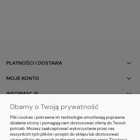
PŁATNOŚCI I DOSTAWA
MOJE KONTO
INFORMACJE
Dbamy o Twoją prywatność
SOCIAL MEDIA
Pliki cookies i pokrewne im technologie umożliwiają poprawne
działanie strony i pomagają nam dostosować ofertę do Twoich
potrzeb. Możesz zaakceptować wykorzystanie przez nas
wszystkich tych plików i przejść do sklepu lub dostosować
użycie plików do swoich preferencji, wybierając opcję "Dostosuj