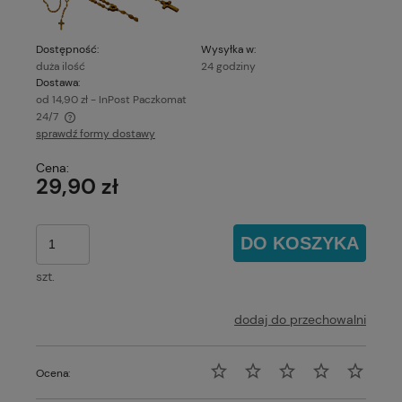
Dostępność:
Wysyłka w:
duża ilość
24 godziny
Dostawa:
od 14,90 zł
- InPost Paczkomat
24/7
sprawdź formy dostawy
Cena nie zawiera ewentualnych kosztów płatności
Cena:
29,90 zł
DO KOSZYKA
szt.
dodaj do przechowalni
Ocena: