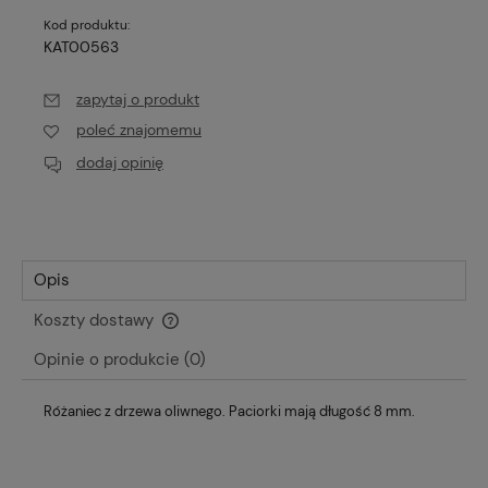
Kod produktu:
KAT00563
zapytaj o produkt
poleć znajomemu
dodaj opinię
Opis
Koszty dostawy
Cena nie zawiera ewentualnych kosztów płatności
Opinie o produkcie (0)
Różaniec z drzewa oliwnego. Paciorki mają długość 8 mm.