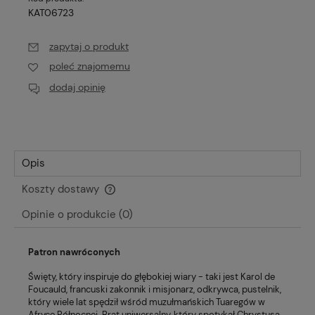
KAT06723
zapytaj o produkt
poleć znajomemu
dodaj opinię
Opis
Koszty dostawy
Cena nie zawiera ewentualnych kosztów płatności
Opinie o produkcie (0)
Patron nawróconych
Święty, który inspiruje do głębokiej wiary - taki jest Karol de
Foucauld, francuski zakonnik i misjonarz, odkrywca, pustelnik,
który wiele lat spędził wśród muzułmańskich Tuaregów w
Afryce Północnej. Brat uniwersalny, który spotykał Chrystusa