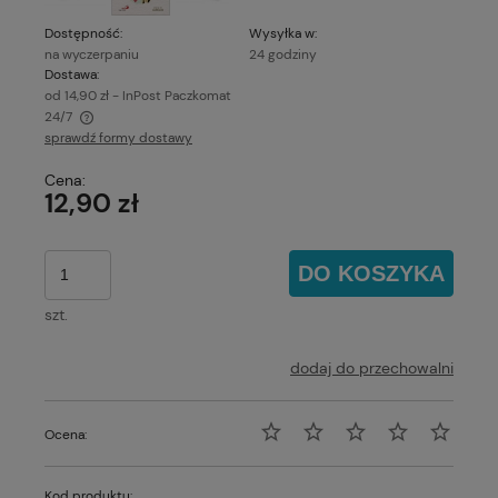
Dostępność:
Wysyłka w:
na wyczerpaniu
24 godziny
Dostawa:
od 14,90 zł
- InPost Paczkomat
24/7
sprawdź formy dostawy
Cena nie zawiera ewentualnych kosztów płatności
Cena:
12,90 zł
DO KOSZYKA
szt.
dodaj do przechowalni
Ocena:
Kod produktu: