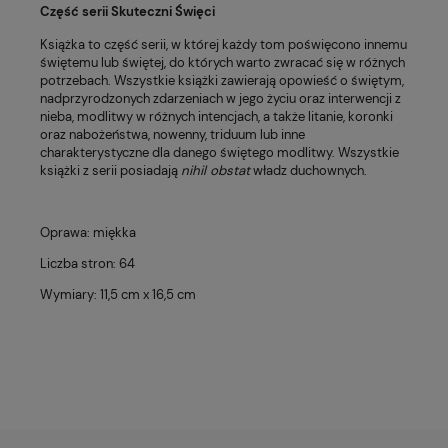
Część serii Skuteczni Święci
Książka to część serii, w której każdy tom poświęcono innemu
świętemu lub świętej, do których warto zwracać się w różnych
potrzebach. Wszystkie książki zawierają opowieść o świętym,
nadprzyrodzonych zdarzeniach w jego życiu oraz interwencji z
nieba, modlitwy w różnych intencjach, a także litanie, koronki
oraz nabożeństwa, nowenny, triduum lub inne
charakterystyczne dla danego świętego modlitwy. Wszystkie
książki z serii posiadają
nihil obstat
władz duchownych.
Oprawa: miękka
Liczba stron: 64
Wymiary: 11,5 cm x 16,5 cm