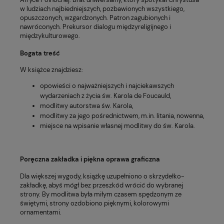
w ludziach najbiedniejszych, pozbawionych wszystkiego,
opuszczonych, wzgardzonych. Patron zagubionych i
nawróconych. Prekursor dialogu międzyreligijnego i
międzykulturowego.
Bogata treść
W książce znajdziesz:
opowieści o najważniejszych i najciekawszych
wydarzeniach z życia św. Karola de Foucauld,
modlitwy autorstwa św. Karola,
modlitwy za jego pośrednictwem, m.in. litania, nowenna,
miejsce na wpisanie własnej modlitwy do św. Karola.
Poręczna zakładka i piękna oprawa graficzna
Dla większej wygody, książkę uzupełniono o skrzydełko-
zakładkę, abyś mógł bez przeszkód wrócić do wybranej
strony. By modlitwa była miłym czasem spędzonym ze
świętymi, strony ozdobiono pięknymi, kolorowymi
ornamentami.