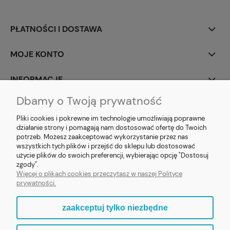
PŁATNOŚCI I DOSTAWA
MOJE KONTO
INFORMACJE
Dbamy o Twoją prywatność
SOCIAL MEDIA
Pliki cookies i pokrewne im technologie umożliwiają poprawne
działanie strony i pomagają nam dostosować ofertę do Twoich
potrzeb. Możesz zaakceptować wykorzystanie przez nas
wszystkich tych plików i przejść do sklepu lub dostosować
użycie plików do swoich preferencji, wybierając opcję "Dostosuj
E-prezent.org
|
sprzedaz@e-prezent.org.pl
| Tel.:
511546060
| NIP:
zgody".
1133029322 | REGON: 388212193 | Skaryszewska 12, 03-802 Warszawa
Więcej o plikach cookies przeczytasz w naszej Polityce
© 2021 Księgarnia PREZENT
prywatności.
zaakceptuj tylko niezbędne
pokaż pełną wersję strony