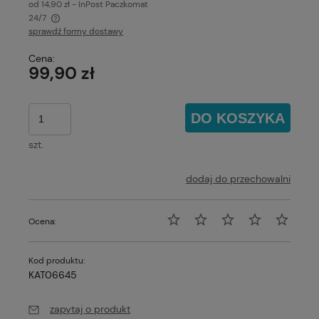
od 14,90 zł
- InPost Paczkomat
24/7
sprawdź formy dostawy
Cena nie zawiera ewentualnych kosztów płatności
Cena:
99,90 zł
DO KOSZYKA
szt.
dodaj do przechowalni
Ocena:
Kod produktu:
KAT06645
zapytaj o produkt