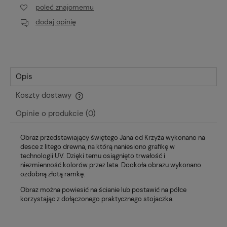
poleć znajomemu
dodaj opinię
Opis
Koszty dostawy
Cena nie zawiera ewentualnych kosztów płatności
Opinie o produkcie (0)
Obraz przedstawiający świętego Jana od Krzyża wykonano na
desce z litego drewna, na którą naniesiono grafikę w
technologii UV. Dzięki temu osiągnięto trwałość i
niezmienność kolorów przez lata. Dookoła obrazu wykonano
ozdobną złotą ramkę.
Obraz można powiesić na ścianie lub postawić na półce
korzystając z dołączonego praktycznego stojaczka.