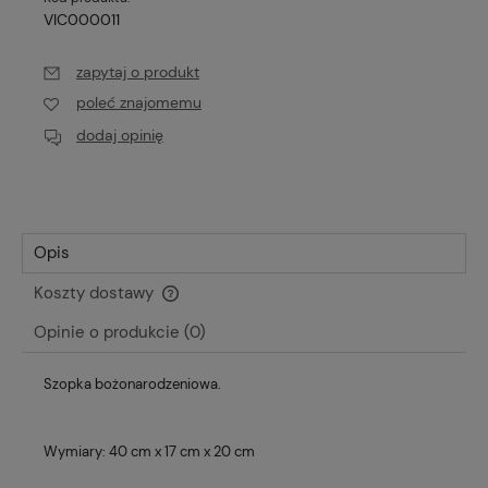
VIC000011
zapytaj o produkt
poleć znajomemu
dodaj opinię
Opis
Koszty dostawy
Cena nie zawiera ewentualnych kosztów płatności
Opinie o produkcie (0)
Szopka bożonarodzeniowa.
Wymiary: 40 cm x 17 cm x 20 cm