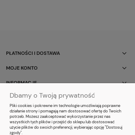
PŁATNOŚCI I DOSTAWA
MOJE KONTO
INFORMACJE
Dbamy o Twoją prywatność
SOCIAL MEDIA
Pliki cookies i pokrewne im technologie umożliwiają poprawne
działanie strony i pomagają nam dostosować ofertę do Twoich
potrzeb. Możesz zaakceptować wykorzystanie przez nas
wszystkich tych plików i przejść do sklepu lub dostosować
użycie plików do swoich preferencji, wybierając opcję "Dostosuj
E-prezent.org
|
sprzedaz@e-prezent.org.pl
| Tel.:
511546060
| NIP:
zgody".
1133029322 | REGON: 388212193 | Skaryszewska 12, 03-802 Warszawa