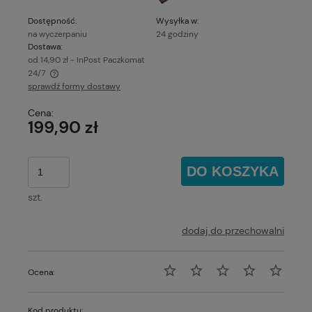
Dostępność:
Wysyłka w:
na wyczerpaniu
24 godziny
Dostawa:
od 14,90 zł
- InPost Paczkomat
24/7
sprawdź formy dostawy
Cena nie zawiera ewentualnych kosztów płatności
Cena:
199,90 zł
DO KOSZYKA
szt.
dodaj do przechowalni
Ocena:
Kod produktu: