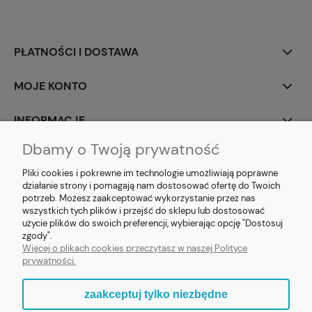
PŁATNOŚCI I DOSTAWA
MOJE KONTO
INFORMACJE
Dbamy o Twoją prywatność
SOCIAL MEDIA
Pliki cookies i pokrewne im technologie umożliwiają poprawne
działanie strony i pomagają nam dostosować ofertę do Twoich
potrzeb. Możesz zaakceptować wykorzystanie przez nas
wszystkich tych plików i przejść do sklepu lub dostosować
użycie plików do swoich preferencji, wybierając opcję "Dostosuj
E-prezent.org
|
sprzedaz@e-prezent.org.pl
| Tel.:
511546060
| NIP:
zgody".
1133029322 | REGON: 388212193 | Skaryszewska 12, 03-802 Warszawa
Więcej o plikach cookies przeczytasz w naszej Polityce
© 2021 Księgarnia PREZENT
prywatności.
zaakceptuj tylko niezbędne
pokaż pełną wersję strony