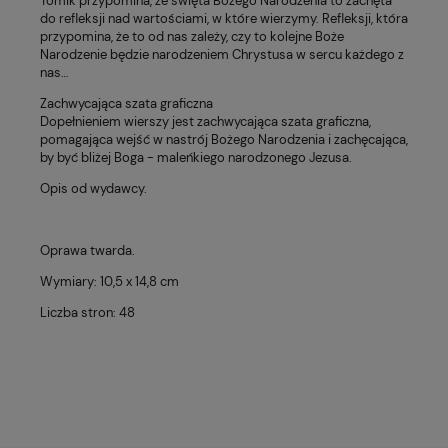
Tomik przypomina, że święta Bożego Narodzenia to zachęta
do refleksji nad wartościami, w które wierzymy. Refleksji, która
przypomina, że to od nas zależy, czy to kolejne Boże
Narodzenie będzie narodzeniem Chrystusa w sercu każdego z
nas…
Zachwycająca szata graficzna
Dopełnieniem wierszy jest zachwycająca szata graficzna,
pomagająca wejść w nastrój Bożego Narodzenia i zachęcająca,
by być bliżej Boga - maleńkiego narodzonego Jezusa.
Opis od wydawcy.
Oprawa twarda.
Wymiary: 10,5 x 14,8 cm
Liczba stron: 48