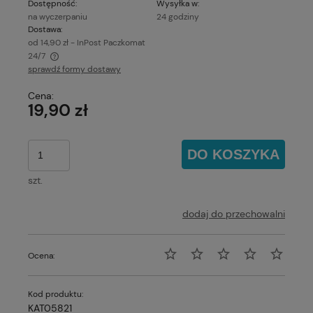
Dostępność:
Wysyłka w:
na wyczerpaniu
24 godziny
Dostawa:
od 14,90 zł
- InPost Paczkomat
24/7
sprawdź formy dostawy
Cena nie zawiera ewentualnych kosztów płatności
Cena:
19,90 zł
DO KOSZYKA
szt.
dodaj do przechowalni
Ocena:
Kod produktu:
KAT05821