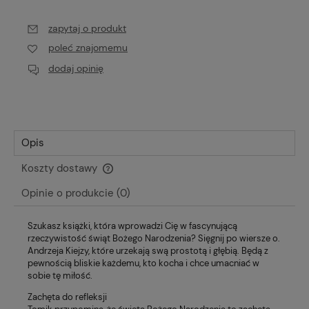
zapytaj o produkt
poleć znajomemu
dodaj opinię
Opis
Koszty dostawy
Cena nie zawiera ewentualnych kosztów płatności
Opinie o produkcie (0)
Szukasz książki, która wprowadzi Cię w fascynującą
rzeczywistość świąt Bożego Narodzenia? Sięgnij po wiersze o.
Andrzeja Kiejzy, które urzekają swą prostotą i głębią. Będą z
pewnością bliskie każdemu, kto kocha i chce umacniać w
sobie tę miłość.
Zachęta do refleksji