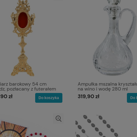
wiarz barokowy 54 cm
Ampułka mszalna kryszta
z, pozłacany z futerałem
na wino i wodę 280 ml
,90 zł
319,90 zł
Do koszyka
Do 