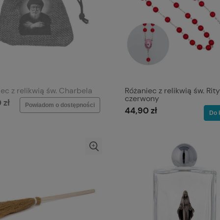
ec z relikwią św. Charbela
Różaniec z relikwią św. Rity
czerwony
 zł
Powiadom o dostępności
44,90 zł
Do 