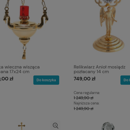
a wieczna wisząca
Relikwiarz Anioł mosiądz
cana 17x24 cm
pozłacany 14 cm
,00 zł
749,00 zł
Do koszyka
Do 
Cena regularna:
1 249,90 zł
Najniższa cena:
1 249,90 zł