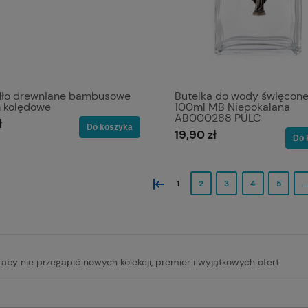
dło drewniane bambusowe
Butelka do wody święcone
 kolędowe
100ml MB Niepokalana
AB000288 PULC
ł
Do koszyka
19,90 zł
Do 
«
1
2
3
4
5
...
, aby nie przegapić nowych kolekcji, premier i wyjątkowych ofert.