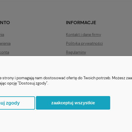
ONTO
INFORMACJE
nia
Kontakt i dane firmy
wienia
Polityka prywatności
konta
Regulaminy
Zwroty i reklamacje
nie strony i pomagają nam dostosować ofertę do Twoich potrzeb. Możesz zaa
ając opcję "Dostosuj zgody".
ezent.org.pl
| Tel.:
511546060
| NIP: 1133029322 | REGON: 388212193 | Ska
© 2021 Księgarnia PREZENT
zaakceptuj wszystkie
uj zgody
Sklep internetowy Shoper.pl