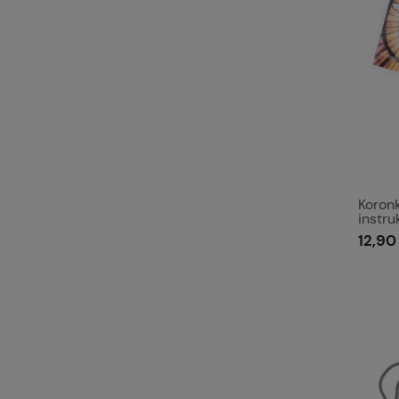
Koron
instru
12,90 