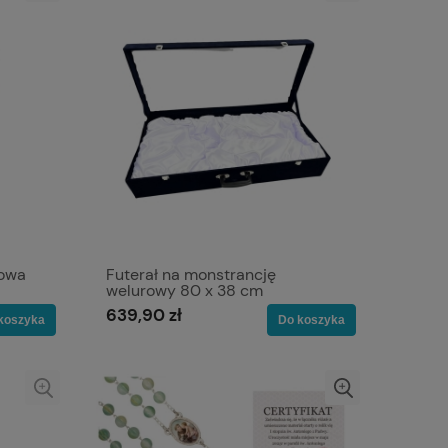
łowa
Futerał na monstrancję
welurowy 80 x 38 cm
639,90 zł
koszyka
Do koszyka