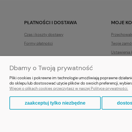
PŁATNOŚCI I DOSTAWA
MOJE K
Czas i koszty dostawy
Przechowal
Formy płatności
Twoje zamó
Ustawienia 
Dbamy o Twoją prywatność
Pliki cookies i pokrewne im technologie umożliwiają poprawne działa
do sklepu lub dostosować użycie plików do swoich preferencji, wybier
E-prezent.org
|
sprzedaz@e-pr
Więcej o plikach cookies przeczytasz w naszej Polityce prywatności.
zaakceptuj tylko niezbędne
dostos