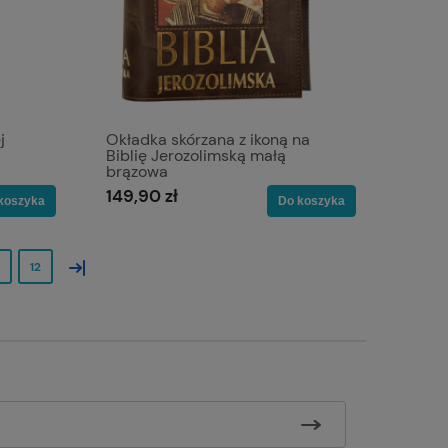
j
Okładka skórzana z ikoną na
Biblię Jerozolimską małą
brązowa
149,90 zł
koszyka
Do koszyka
»
12