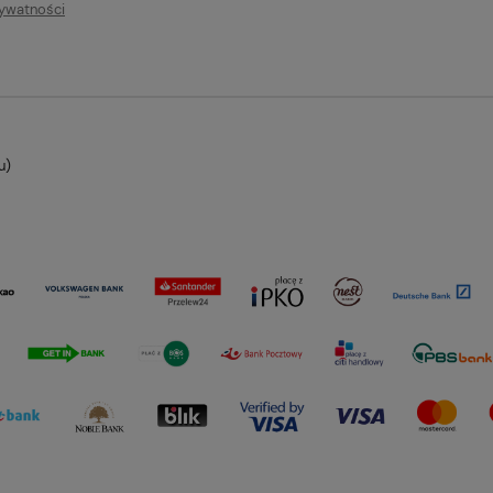
rywatności
u)