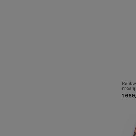
Relik
mosiąd
1 669