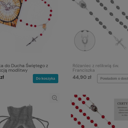
ka do Ducha Świętego z
Różaniec z relikwią św.
kcją modlitwy
Franciszka
zł
44,90 zł
Do koszyka
Powiadom o dost