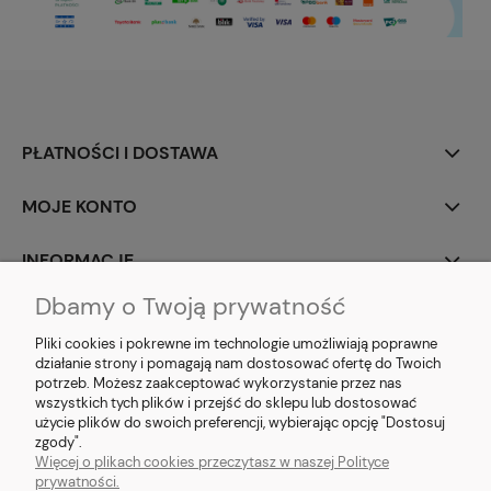
PŁATNOŚCI I DOSTAWA
MOJE KONTO
INFORMACJE
Dbamy o Twoją prywatność
SOCIAL MEDIA
Pliki cookies i pokrewne im technologie umożliwiają poprawne
działanie strony i pomagają nam dostosować ofertę do Twoich
potrzeb. Możesz zaakceptować wykorzystanie przez nas
wszystkich tych plików i przejść do sklepu lub dostosować
użycie plików do swoich preferencji, wybierając opcję "Dostosuj
E-prezent.org
|
sprzedaz@e-prezent.org.pl
| Tel.:
511546060
| NIP:
zgody".
1133029322 | REGON: 388212193 | Skaryszewska 12, 03-802 Warszawa
Więcej o plikach cookies przeczytasz w naszej Polityce
© 2021 Księgarnia PREZENT
prywatności.