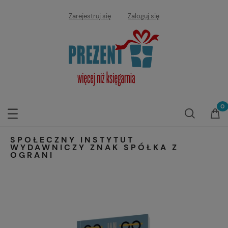
Zarejestruj się
Zaloguj się
SPOŁECZNY INSTYTUT
WYDAWNICZY ZNAK SPÓŁKA Z
OGRANI