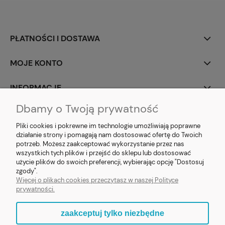
PŁATNOŚCI I DOSTAWA
MOJE KONTO
INFORMACJE
Dbamy o Twoją prywatność
SOCIAL MEDIA
Pliki cookies i pokrewne im technologie umożliwiają poprawne
działanie strony i pomagają nam dostosować ofertę do Twoich
potrzeb. Możesz zaakceptować wykorzystanie przez nas
wszystkich tych plików i przejść do sklepu lub dostosować
użycie plików do swoich preferencji, wybierając opcję "Dostosuj
E-prezent.org
|
sprzedaz@e-prezent.org.pl
| Tel.:
511546060
| NIP:
zgody".
1133029322 | REGON: 388212193 | Skaryszewska 12, 03-802 Warszawa
Więcej o plikach cookies przeczytasz w naszej Polityce
© 2021 Księgarnia PREZENT
prywatności.
zaakceptuj tylko niezbędne
pokaż pełną wersję strony