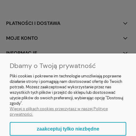
PŁATNOŚCI I DOSTAWA
MOJE KONTO
INFORMACJE
Dbamy o Twoją prywatność
SOCIAL MEDIA
Pliki cookies i pokrewne im technologie umożliwiają poprawne
działanie strony i pomagają nam dostosować ofertę do Twoich
potrzeb. Możesz zaakceptować wykorzystanie przez nas
wszystkich tych plików i przejść do sklepu lub dostosować
użycie plików do swoich preferencji, wybierając opcję "Dostosuj
E-prezent.org
|
sprzedaz@e-prezent.org.pl
| Tel.:
511546060
| NIP:
zgody".
1133029322 | REGON: 388212193 | Skaryszewska 12, 03-802 Warszawa
Więcej o plikach cookies przeczytasz w naszej Polityce
© 2021 Księgarnia PREZENT
prywatności.
zaakceptuj tylko niezbędne
pokaż pełną wersję strony