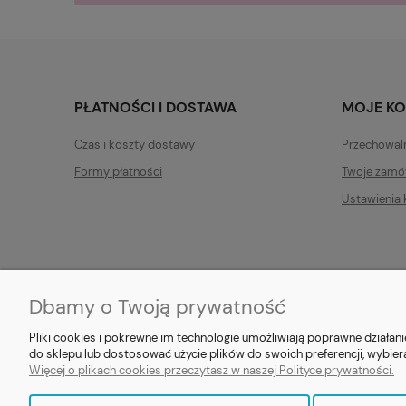
PŁATNOŚCI I DOSTAWA
MOJE K
Czas i koszty dostawy
Przechowal
Formy płatności
Twoje zamó
Ustawienia 
Dbamy o Twoją prywatność
E-prezent.org
|
sprzedaz@e-pr
Pliki cookies i pokrewne im technologie umożliwiają poprawne działa
do sklepu lub dostosować użycie plików do swoich preferencji, wybier
Więcej o plikach cookies przeczytasz w naszej Polityce prywatności.