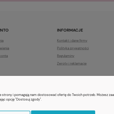
ONTO
INFORMACJE
nia
Kontakt i dane firmy
wienia
Polityka prywatności
konta
Regulaminy
Zwroty i reklamacje
ezent.org.pl
| Tel.:
511546060
| NIP: 1133029322 | REGON: 388212193 | Ska
© 2021 Księgarnia PREZENT
nie strony i pomagają nam dostosować ofertę do Twoich potrzeb. Możesz zaa
ając opcję "Dostosuj zgody".
Sklep internetowy Shoper.pl